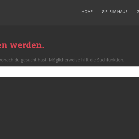
HOME
GIRLS IM HAUS
G
en werden.
 wonach du gesucht hast. Möglicherweise hilft die Suchfunktion.